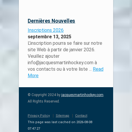
Dernières Nouvelles
Inscriptions 2026
septembre 13, 2025
L’inscription pourra se faire sur notre
site Web à partir de janvier 2026.
Veuillez ajouter
info@jacquesmartinhockey.com à
vos contacts ou à votre liste ...
Read
More
© Copyright 2024 by
jacquesmartinhockey.com
.
All Rights Reserved.
Privacy Policy
Sitemap
Contact
This page was last cached on 2026-08-08
07:47:27